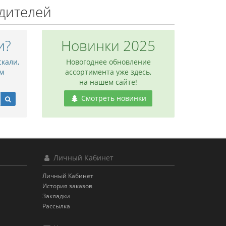
дителей
и?
Новинки 2025
скали,
Новогоднее обновление
м
ассортимента уже здесь,
на нашем сайте!
Смотреть новинки
Личный Кабинет
Личный Кабинет
История заказов
Закладки
Рассылка