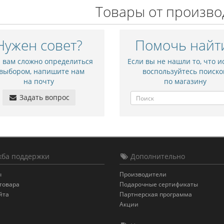
Товары от произво
Нужен совет?
Помочь найт
и вам сложно определиться
Если вы не нашли то, что и
 выбором, напишите нам
воспользуйтесь поиско
на почту
по магазину
Задать вопрос
ба поддержки
Дополнительно
ы
Производители
товара
Подарочные сертификаты
йта
Партнерская программа
Акции