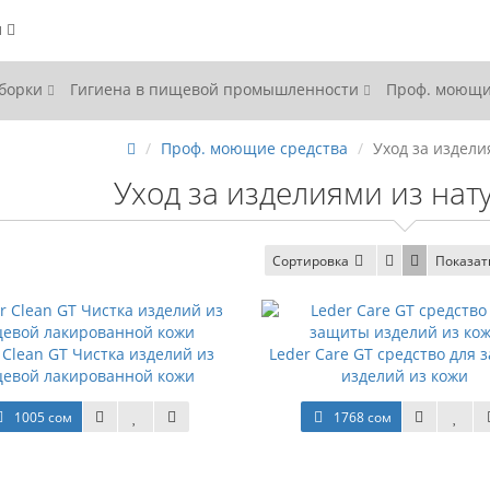
ы
уборки
Гигиена в пищевой промышленности
Проф. моющи
Проф. моющие средства
Уход за издел
Уход за изделиями из на
Сортировка
Показат
 Clean GT Чистка изделий из
Leder Care GT средство для
цевой лакированной кожи
изделий из кожи
1005 сом
1768 сом