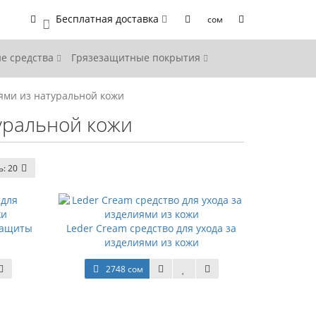
Бесплатная доставка
сом
0
е средства
Грязезащитные покрытия
иями из натуральной кожи
туральной кожи
ь:
20
 защиты
Leder Cream средство для ухода за
изделиями из кожи
2748 сом