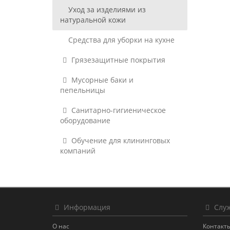
Уход за изделиями из
натуральной кожи
Средства для уборки на кухне
Грязезащитные покрытия
Мусорные баки и
пепельницы
Санитарно-гигиеническое
оборудование
Обучение для клининговых
компаний
Информация
Служ
О нас
Контакт