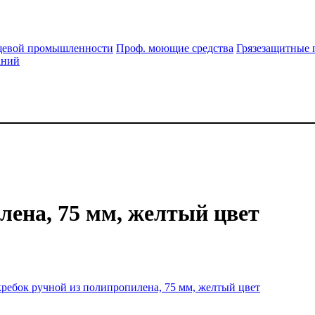
щевой промышленности
Проф. моющие средства
Грязезащитные 
аний
лена, 75 мм, желтый цвет