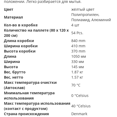
положении. Легко разбирается для мытья.
Цвет
жёлтый цвет
Полипропилен,
Материал
Полиамид, Алюминий
Кол-во в коробке
4 шт
Количество на паллете (80 х 120 х
54 Pcs.
200 см)
Длина коробки
840 mm
Ширина коробки
410 mm
Высота коробки
370 mm
Длина
1050 мм
Ширина
330 мм
Высота
145 мм
Вес, брутто
1.87 кг
Вес, нетто
1.57 кг
Maкс температура очистки
70 °С
(Автоклав)
Мнимальная температура
0 °Celsius
использования
Maкс температура использования
40 °Celsius
(контакт с продуктом)
Страна происхождения
Denmark