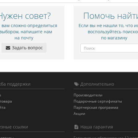
Нужен совет?
Помочь найт
и вам сложно определиться
Если вы не нашли то, что и
 выбором, напишите нам
воспользуйтесь поиско
на почту
по магазину
Задать вопрос
ба поддержки
Дополнительно
ы
Производители
товара
Подарочные сертификаты
йта
Партнерская программа
Акции
зные ссылки
Наша гарантия
 оплаты
Гарантия на оборудование 12 мес