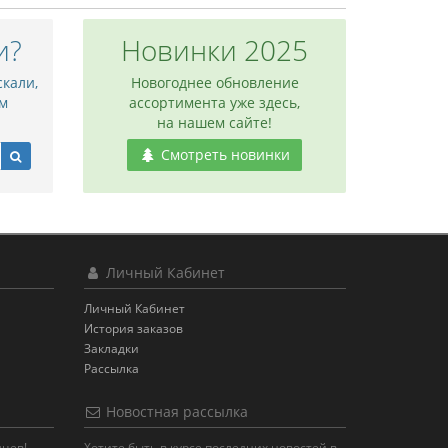
и?
Новинки 2025
скали,
Новогоднее обновление
м
ассортимента уже здесь,
на нашем сайте!
Смотреть новинки
Личный Кабинет
Личный Кабинет
История заказов
Закладки
Рассылка
Новостная рассылка
яцев!
Хотите быть в курсе последних новостей в