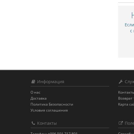
Есл
с
Информация
Служ
О нас
Контакт
Доставка
Возврат 
Политика Безопасности
Карта са
Условия соглашения
Контакты
Поле
Телефон: +996 501 717 801
Способы