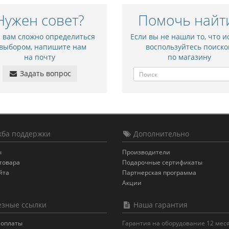
Нужен совет?
Помочь найт
и вам сложно определиться
Если вы не нашли то, что и
 выбором, напишите нам
воспользуйтесь поиско
на почту
по магазину
Задать вопрос
ба поддержки
Дополнительно
ы
Производители
товара
Подарочные сертификаты
йта
Партнерская программа
Акции
зные ссылки
Наша гарантия
 оплаты
Гарантия на оборудование 12 мес