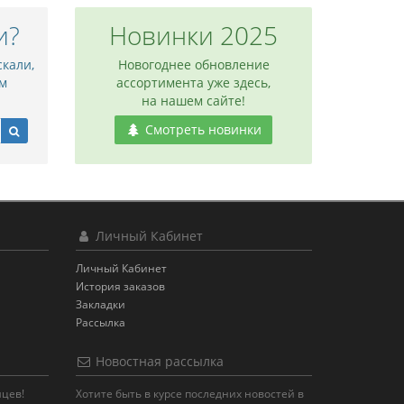
и?
Новинки 2025
скали,
Новогоднее обновление
м
ассортимента уже здесь,
на нашем сайте!
Смотреть новинки
Личный Кабинет
Личный Кабинет
История заказов
Закладки
Рассылка
Новостная рассылка
яцев!
Хотите быть в курсе последних новостей в