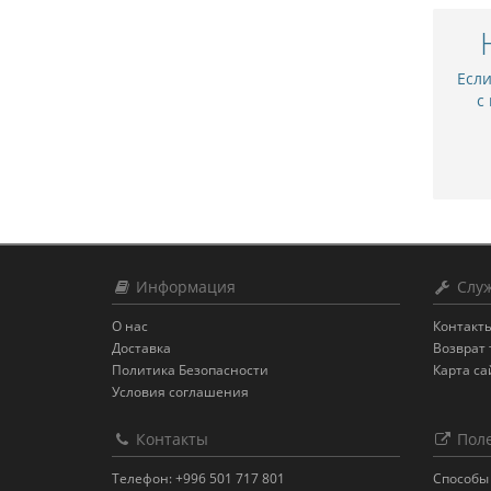
Есл
с
Информация
Служ
О нас
Контакт
Доставка
Возврат 
Политика Безопасности
Карта са
Условия соглашения
Контакты
Поле
Телефон: +996 501 717 801
Способы