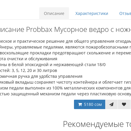
Описание
Характеристики
Отзыв
исание Probbax Мусорное ведро с нож
ческое и практическое решение для общего управления отхода
ейнеры, управляемые педалями, являются пожаробезопасными 
ивоскользящие прокладки предотвращают скольжение и перем
ота очистки и обслуживания
упны в белой эпоксидной и нержавеющей стали 18/0
стей: 3, 5, 12, 20 и 30 литров
омичная ручка для удобства управления
тиковый вкладыш сохраняет чистоту контейнера и облегчает ги
низм педали выполнен из 100% металлических компонентов дл
остью защищенный механизм педали через пластиковую основу
5180 сом
Рекомендуемые т