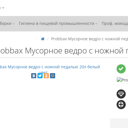
ы
уборки
Гигиена в пищевой промышленности
Проф. моющи
Probbax Мусорное ведро с ножной пе
robbax Мусорное ведро с ножной 