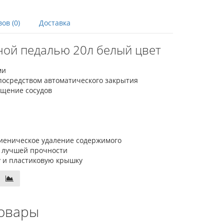
ов (0)
Доставка
ной педалью 20л белый цвет
ми
посредством автоматического закрытия
ещение сосудов
гиеническое удаление содержимого
я лучшей прочности
 и пластиковую крышку
овары