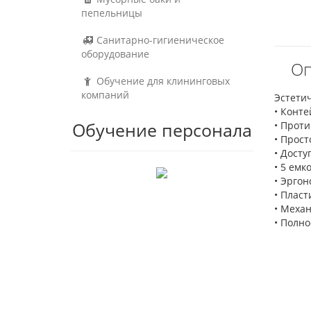
пепельницы
Санитарно-гигиеническое
оборудование
Оп
Обучение для клининговых
компаний
Эстети
• Конт
Обучение персонала
• Прот
• Прост
• Дост
• 5 емко
• Эргон
• Плас
• Меха
• Полн