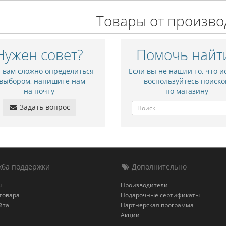
Товары от произво
Нужен совет?
Помочь найт
и вам сложно определиться
Если вы не нашли то, что и
 выбором, напишите нам
воспользуйтесь поиско
на почту
по магазину
Задать вопрос
ба поддержки
Дополнительно
ы
Производители
товара
Подарочные сертификаты
йта
Партнерская программа
Акции