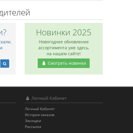
дителей
и?
Новинки 2025
скали,
Новогоднее обновление
м
ассортимента уже здесь,
на нашем сайте!
Смотреть новинки
Личный Кабинет
Личный Кабинет
История заказов
Закладки
Рассылка