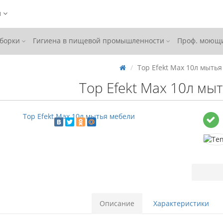
ы
уборки
Гигиена в пищевой промышленности
Проф. моющи
Top Efekt Max 10л мыть
Top Efekt Max 10л мы
Описание
Характеристики