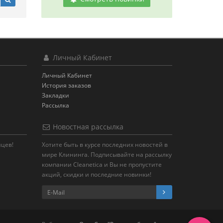
Личный Кабинет
Личный Кабинет
История заказов
Закладки
Рассылка
Новостная рассылка
яцев!
Хотите быть в курсе последних новостей в
мире Клининга. Подписывайте на рассылку
компании Cleanetica и Вы не пропустите
акций, скидки и последние новинки!