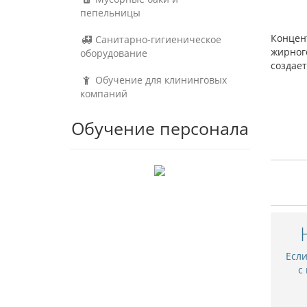
пепельницы
Концен
Санитарно-гигиеническое
жирного
оборудование
создае
Обучение для клининговых
компаний
Обучение персонала
Есл
с