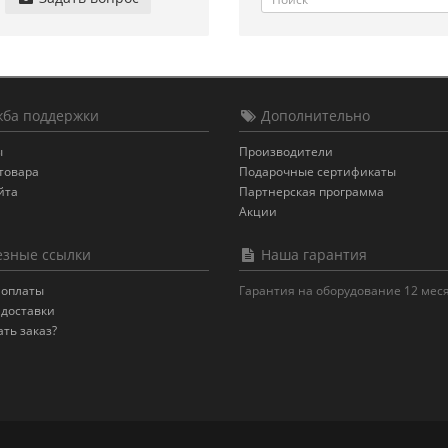
ба поддержки
Дополнительно
ы
Производители
товара
Подарочные сертификаты
йта
Партнерская программа
Акции
зные ссылки
Наша гарантия
 оплаты
Гарантия на оборудование 12 мес
 доставки
ать заказ?