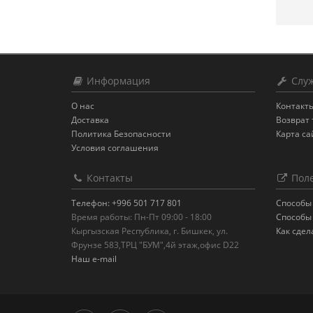
Информация
Служ
О нас
Контакт
Доставка
Возврат 
Политика Безопасности
Карта са
Условия соглашения
Контакты
Поле
Телефон: +996 501 717 801
Способы
Время работы: Пн-Пт 09:00 - 18:00
Способы
Кыргызская Республика, г. Бишкек, ул.
Как сдел
Фрунзе 583,ТРЦ "БУМ",4й этаж,офис D22
Наш e-mail