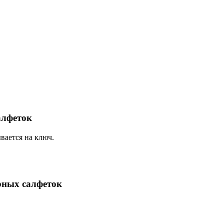
алфеток
ывается на ключ.
арных салфеток