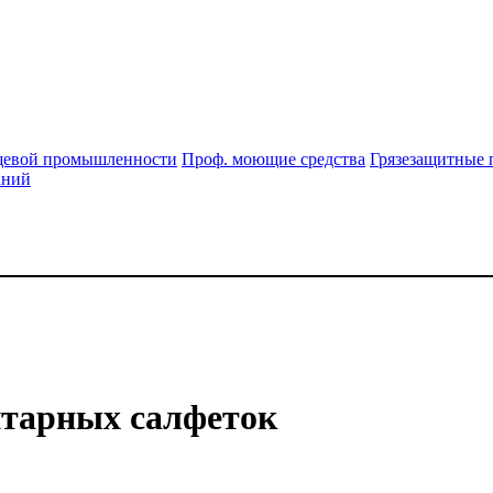
щевой промышленности
Проф. моющие средства
Грязезащитные 
аний
нитарных салфеток