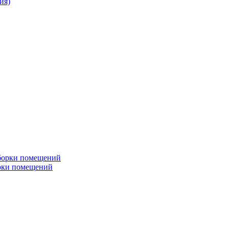
ия)
рки помещений