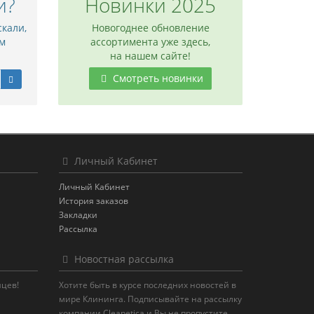
и?
Новинки 2025
скали,
Новогоднее обновление
м
ассортимента уже здесь,
на нашем сайте!
Смотреть новинки
Личный Кабинет
Личный Кабинет
История заказов
Закладки
Рассылка
Новостная рассылка
яцев!
Хотите быть в курсе последних новостей в
мире Клининга. Подписывайте на рассылку
компании Cleanetica и Вы не пропустите