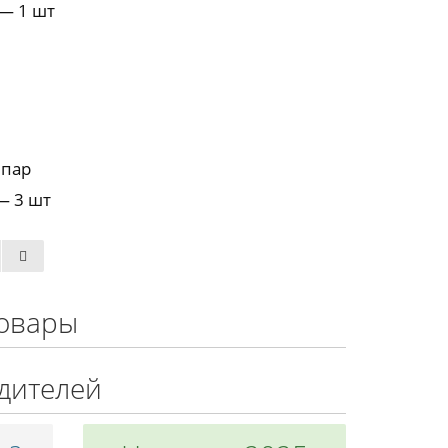
— 1 шт
 пар
 3 шт
овары
дителей