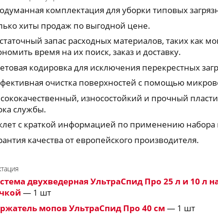
одуманная комплектация для уборки типовых загряз
лько хиты продаж по выгодной цене.
статочный запас расходных материалов, таких как моп
ономить время на их поиск, заказ и доставку.
етовая кодировка для исключения перекрестных заг
фективная очистка поверхностей с помощью микров
сококачественный, износостойкий и прочный пласти
ока службы.
клет с краткой информацией по применению набора 
рантия качества от европейского производителя.
тация
стема двухведерная УльтраСпид Про 25 л и 10 л 
чкой
— 1 шт
ржатель мопов УльтраСпид Про 40 см
— 1 шт