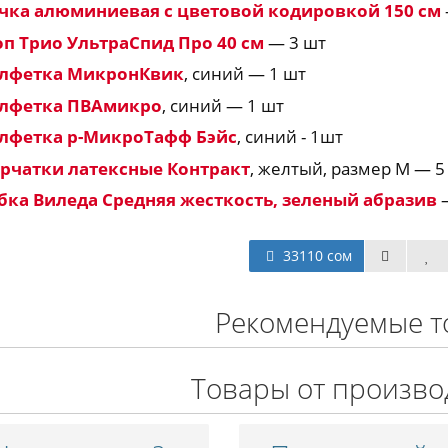
чка алюминиевая с цветовой кодировкой 150 см
п Трио УльтраСпид Про 40 см
— 3 шт
лфетка МикронКвик
, синий — 1 шт
лфетка ПВАмикро
, синий — 1 шт
лфетка р-МикроТафф Бэйс
, синий - 1шт
рчатки латексные Контракт
, желтый, размер М — 5
бка Виледа Средняя жесткость, зеленый абразив
—
33110 сом
Рекомендуемые т
Товары от произво