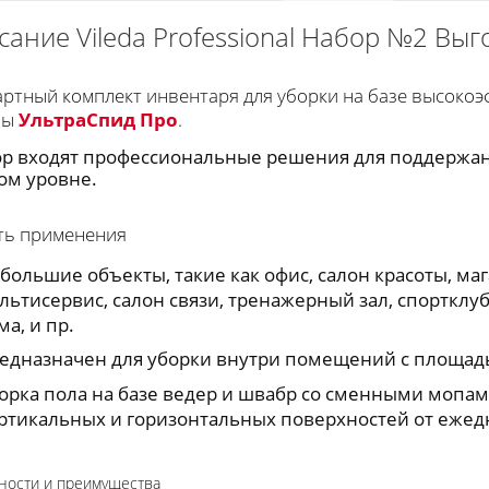
сание Vileda Professional Набор №2 Вы
ртный комплект инвентаря для уборки на базе высоко
мы
УльтраСпид Про
.
ор входят профессиональные решения для поддержа
ом уровне.
ть применения
большие объекты, такие как офис, салон красоты, мага
льтисервис, салон связи, тренажерный зал, спорткл
ма, и пр.
едназначен для уборки внутри помещений с площад
орка пола на базе ведер и швабр со сменными мопами
ртикальных и горизонтальных поверхностей от ежед
ности и преимущества