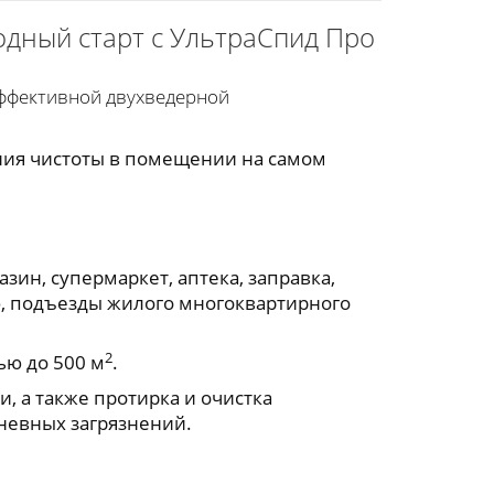
годный старт с УльтраСпид Про
эффективной двухведерной
ния чистоты в помещении на самом
зин, супермаркет, аптека, заправка,
уб, подъезды жилого многоквартирного
2
ью до 500 м
.
, а также протирка и очистка
невных загрязнений.