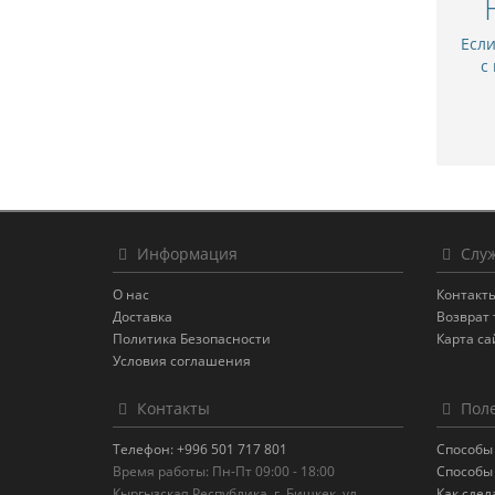
Есл
с
Информация
Служ
О нас
Контакт
Доставка
Возврат 
Политика Безопасности
Карта са
Условия соглашения
Контакты
Поле
Телефон: +996 501 717 801
Способы
Время работы: Пн-Пт 09:00 - 18:00
Способы
Кыргызская Республика, г. Бишкек, ул.
Как сдел