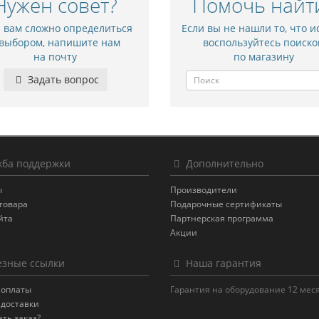
Нужен совет?
Помочь найт
и вам сложно определиться
Если вы не нашли то, что и
 выбором, напишите нам
воспользуйтесь поиско
на почту
по магазину
Задать вопрос
ба поддержки
Дополнительно
ы
Производители
товара
Подарочные сертификаты
йта
Партнерская программа
Акции
зные ссылки
Наша гарантия
 оплаты
Гарантия на оборудование 12 мес
 доставки
ать заказ?