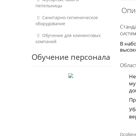
пепельницы
Опи
Санитарно-гигиеническое
оборудование
Станда
систе
Обучение для клининговых
компаний
В наб
высок
Обучение персонала
Облас
Не
му
до
Пр
Уб
ве
Особен