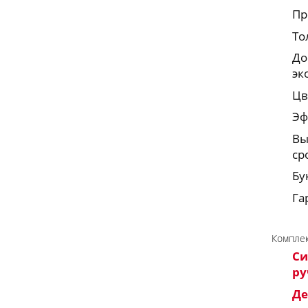
Пр
То
До
эк
Цв
Эф
Вы
ср
Бу
Га
Комплек
Си
ру
Де