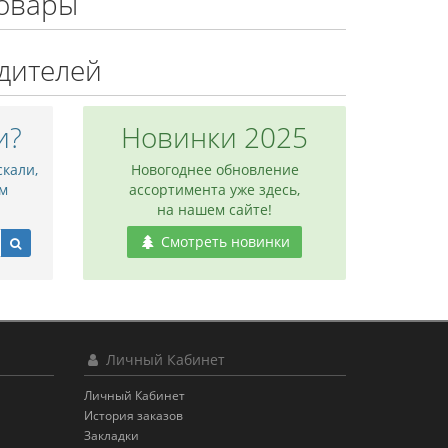
овары
дителей
и?
Новинки 2025
скали,
Новогоднее обновление
м
ассортимента уже здесь,
на нашем сайте!
Смотреть новинки
Личный Кабинет
Личный Кабинет
История заказов
Закладки