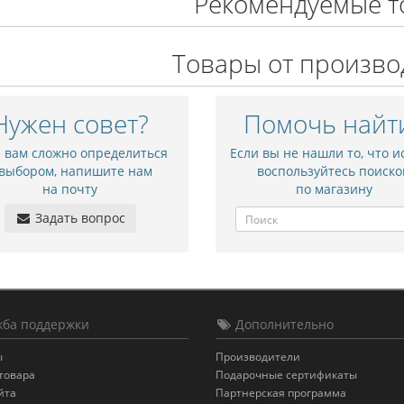
Рекомендуемые т
Товары от произво
Нужен совет?
Помочь найт
и вам сложно определиться
Если вы не нашли то, что и
 выбором, напишите нам
воспользуйтесь поиско
на почту
по магазину
Задать вопрос
ба поддержки
Дополнительно
ы
Производители
товара
Подарочные сертификаты
йта
Партнерская программа